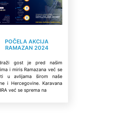
POČELA AKCIJA
RAMAZAN 2024
draži gost je pred našim
tima i miris Ramazana već se
eti u avlijama širom naše
ne i Hercegovine. Karavana
RA već se sprema na