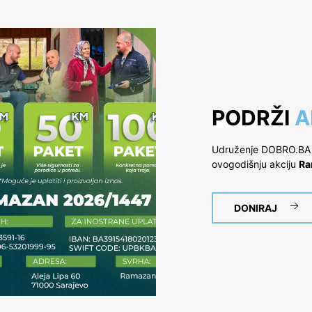
PODRŽI
A
Udruženje DOBRO.BA je
ovogodišnju akciju
Ra
DONIRAJ