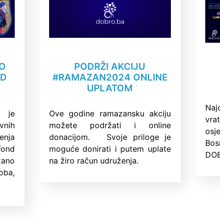
PODRŽI AKCIJU
NO
#RAMAZAN2024 ONLINE
ND
UPLATOM
Naj
Ove godine ramazansku akciju
e je
vra
možete podržati i online
vnih
osj
donacijom. Svoje priloge je
enja
Bos
moguće donirati i putem uplate
ond
DOB
na žiro račun udruženja.
žano
ba,