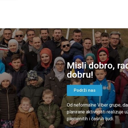
Misli dobro, ra
dobru!
Podrži nas
Od neformalne Viber grupe, da
planirane aktivnosti realizuje 
plemenitih i časnih ljudi.