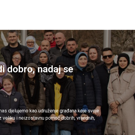
di dobro, nadaj se
nas djelujemo kao udruženje građana koje svoje
uz veliku i neizostavnu pomoć dobrih, vrijednih,