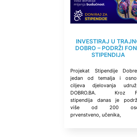
INVESTIRAJ U TRAJ
DOBRO – PODRŽI FO
STIPENDIJA
Projekat Stipendije Dobr
jedan od temalja i osno
ciljeva djelovanja udruž
DOBRO.BA. Kroz F
stipendija danas je podr
više od 200 oso
prvenstveno, učenika,